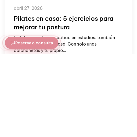
abril 27, 2026
Pilates en casa: 5 ejercicios para
mejorar tu postura
l pilates no solo se practica en estudios: también
Reserva o consulta
puedes llevarlo a tu casa. Con solo unas
colchonetas y tu propio…
Leer más