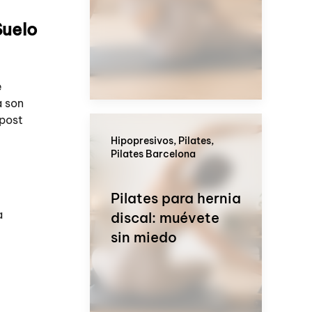
Suelo
e
a son
 post
Hipopresivos, Pilates,
Pilates Barcelona
Pilates para hernia
a
discal: muévete
sin miedo