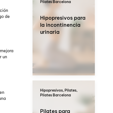
Pilates Barcelona
ación
sgo de
Hipopresivos para
la incontinencia
urinaria
 mejora
r un
Hipopresivos, Pilates,
 en
Pilates Barcelona
 una
Pilates para