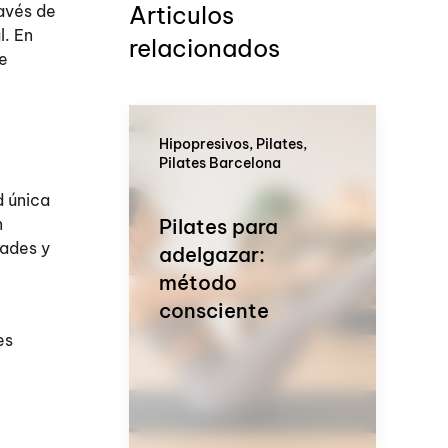
Articulos
ravés de
l. En
relacionados
ue
Hipopresivos, Pilates,
Pilates Barcelona
d única
n
Pilates para
dades y
adelgazar:
método
consciente
es
.