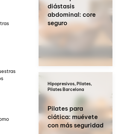
diástasis
abdominal: core
seguro
tras
uestras
os
Hipopresivos, Pilates,
Pilates Barcelona
Pilates para
ciática: muévete
como
con más seguridad