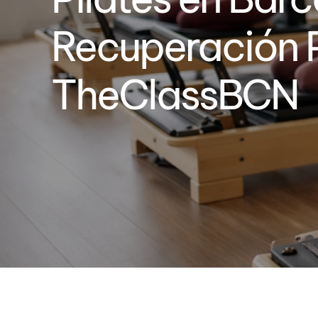
Recuperación P
TheClassBCN