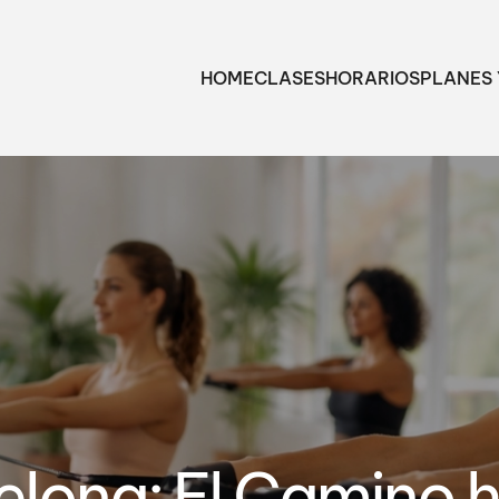
HOME
CLASES
HORARIOS
PLANES 
celona: El Camino 